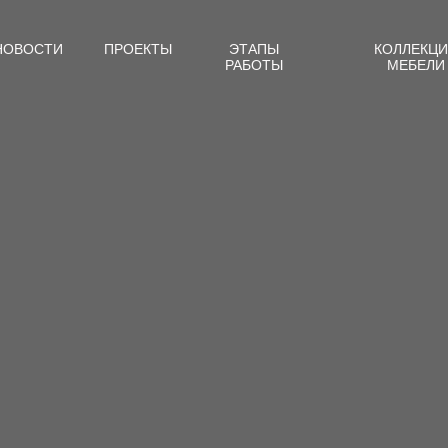
СТИ
ПРОЕКТЫ
ЭТАПЫ
КОЛЛЕКЦИИ
НОВОСТИ
ПРОЕКТЫ
ЭТАПЫ
КОЛЛЕКЦ
РАБОТЫ
МЕБЕЛИ
РАБОТЫ
МЕБЕЛИ